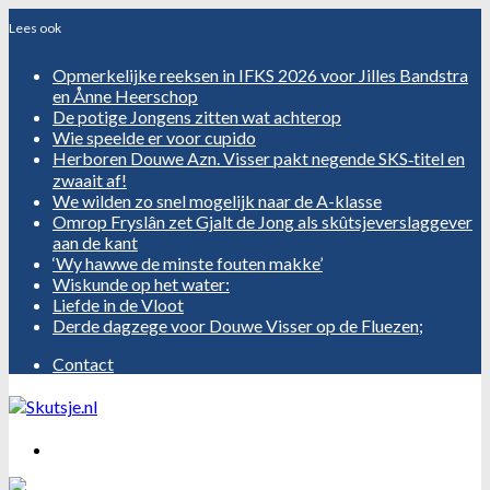
Opmerkelijke reeksen in IFKS 2026 voor Jilles Bandstra
en Ånne Heerschop
De potige Jongens zitten wat achterop
Wie speelde er voor cupido
Herboren Douwe Azn. Visser pakt negende SKS‑titel en
zwaait af!
We wilden zo snel mogelijk naar de A-klasse
Omrop Fryslân zet Gjalt de Jong als skûtsjeverslaggever
aan de kant
‘Wy hawwe de minste fouten makke’
Wiskunde op het water:
Liefde in de Vloot
Derde dagzege voor Douwe Visser op de Fluezen;
Contact
Menu