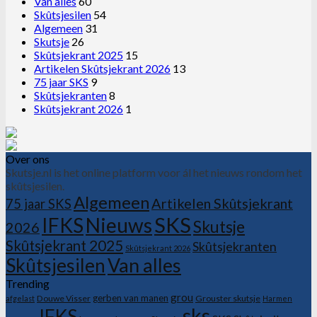
Van alles
60
Skûtsjesilen
54
Algemeen
31
Skutsje
26
Skûtsjekrant 2025
15
Artikelen Skûtsjekrant 2026
13
75 jaar SKS
9
Skûtsjekranten
8
Skûtsjekrant 2026
1
Over ons
Skutsje.nl is het online platform voor ál het nieuws rondom het
skûtsjesilen.
Algemeen
Artikelen Skûtsjekrant
75 jaar SKS
SKS
IFKS
Nieuws
Skutsje
2026
Skûtsjekrant 2025
Skûtsjekranten
Skûtsjekrant 2026
Skûtsjesilen
Van alles
Trending
grou
gerben van manen
Douwe Visser
Grouster skutsje
afgelast
Harmen
sks
IFKS