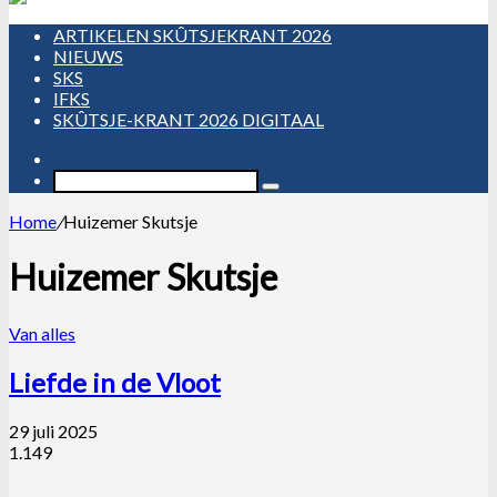
ARTIKELEN SKÛTSJEKRANT 2026
NIEUWS
SKS
IFKS
SKÛTSJE-KRANT 2026 DIGITAAL
Random
artikel
Zoeken...
Home
/
Huizemer Skutsje
Huizemer Skutsje
Van alles
Liefde in de Vloot
29 juli 2025
1.149